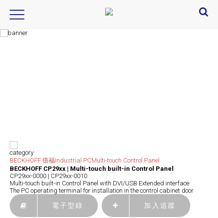
Product Introduction
產品資訊
category
BECKHOFF 倍福
Industrial PC
Multi-touch Control Panel
BECKHOFF CP29xx | Multi-touch built-in Control Panel
CP29xx-0000 | CP29xx-0010
Multi-touch built-in Control Panel with DVI/USB Extended interface
The PC operating terminal for installation in the control cabinet door
電子型錄
加入追蹤