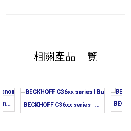
相關產品一覽
BECKHOFF CP62xx | “Economy” built-in Panel PC
BECKHOFF C36xx series | Built-in Panel PC 工業電腦