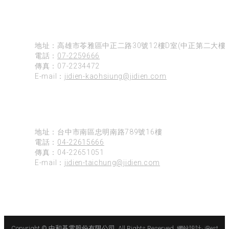
高雄
地址：高雄市苓雅區中正二路30號12樓D室(中正第二大樓)
電話：
07-2259666
傳真：07-2234472
E-mail：
jidien-kaohsiung@jidien.com
台中
地址：台中市南區忠明南路789號16樓
電話：
04-22615666
傳真：04-22651051
E-mail：
jidien-taichung@jidien.com
Copyright © 中和碁電股份有限公司. All Rights Reserved.
網站設計
‧
iBest