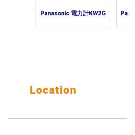
Panasonic 電力計KW2G
Pan
Our
Location
公司據點
台北