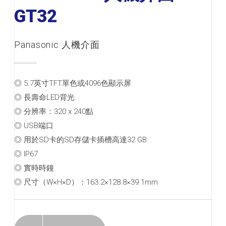
GT32
Panasonic 人機介面
◎ 5.7英寸TFT單色或4096色顯示屏
◎ 長壽命LED背光
◎ 分辨率：320 x 240點
◎ USB端口
◎ 用於SD卡的SD存儲卡插槽高達32 GB
◎ IP67
◎ 實時時鐘
◎ 尺寸（W×H×D）：163.2×128.8×39.1mm