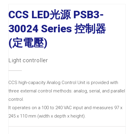
CCS LED光源 PSB3-
30024 Series 控制器
(定電壓)
Light controller
CCS high-capacity Analog Control Unit is provided with
three external control methods: analog, serial, and parallel
control.
It operates on a 100 to 240 VAC input and measures 97 x
245 x 110 mm (width x depth x height).