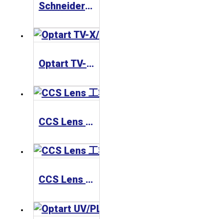
Schneider Optics Xenoplan 1.3” 工業鏡頭
Optart TV-X/TV-XE Series(Small Mount) 工業鏡頭
CCS Lens 工業鏡頭 SE-65 Series
CCS Lens 工業鏡頭 SE-110 Series