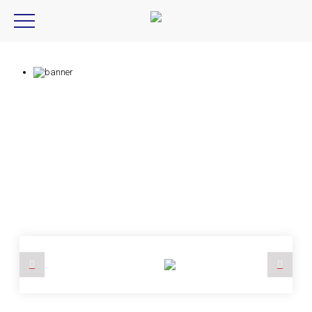
ccs,PSB3-30024
Product Introduction
產品資訊