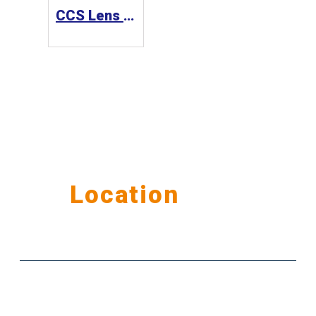
CCS Lens 工業鏡頭 SE-110-M Series
Our
Location
公司據點
台北