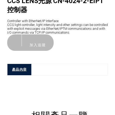
CCS LENS光源 CN-4024-2-EIPT
控制器
Controller with EtherNet/IP Interface
CCS light controller, light intensity and other settings can be controlled
with explicit messages via EtherNet/IPTM communications and with
I/O commands via TCP/IP communications.
加入追蹤
產品內容