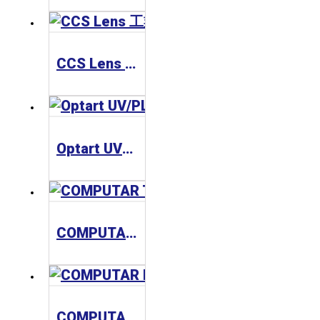
CCS Lens 工業鏡頭 SE-110 Series
Optart UV/PL Filter Series 濾鏡
COMPUTAR TEC Series 工業鏡頭
COMPUTAR MLM Series 工業鏡頭