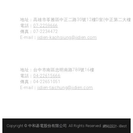
高雄
地址：高雄市苓雅區中正二路30號12樓D室(中正第二大樓)
電話：
07-2259666
傳真：07-2234472
E-mail：
jidien-kaohsiung@jidien.com
台中
地址：台中市南區忠明南路789號16樓
電話：
04-22615666
傳真：04-22651051
E-mail：
jidien-taichung@jidien.com
Copyright © 中和碁電股份有限公司. All Rights Reserved.
網站設計
‧
iBest