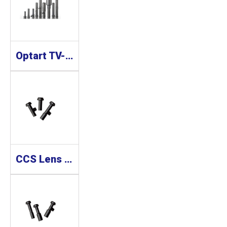
Optart TV-X/TV-XE Series(Small Mount) 工業鏡頭
CCS Lens 工業鏡頭 SE-65 Series