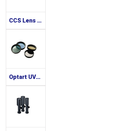
CCS Lens 工業鏡頭 SE-110 Series
Optart UV/PL Filter Series 濾鏡