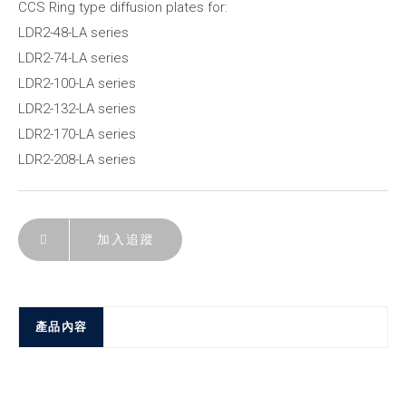
CCS Ring type diffusion plates for:
LDR2-48-LA series
LDR2-74-LA series
LDR2-100-LA series
LDR2-132-LA series
LDR2-170-LA series
LDR2-208-LA series
加入追蹤
產品內容