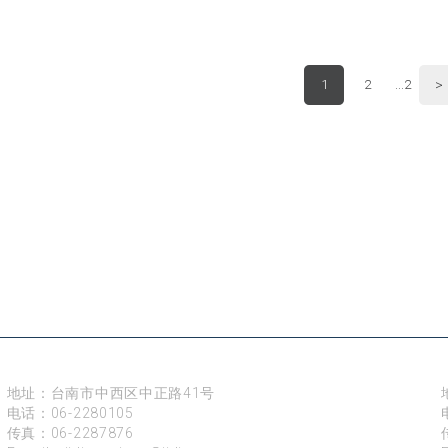
>
1
2
...2
台南
地址：台南市中西区中正路41号
电话：
06-2280105
传真：06-2287876