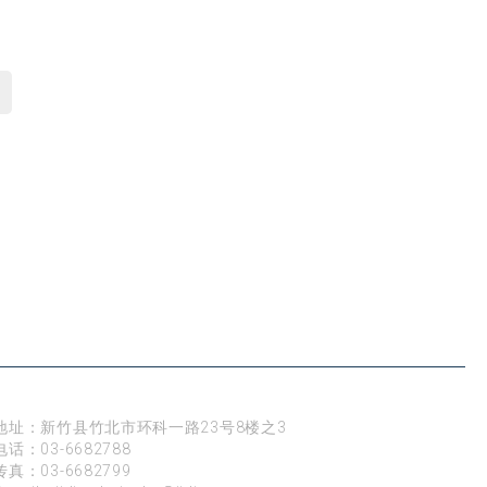
新竹
地址：新竹县竹北市环科一路23号8楼之3
电话：
03-6682788
传真：03-6682799