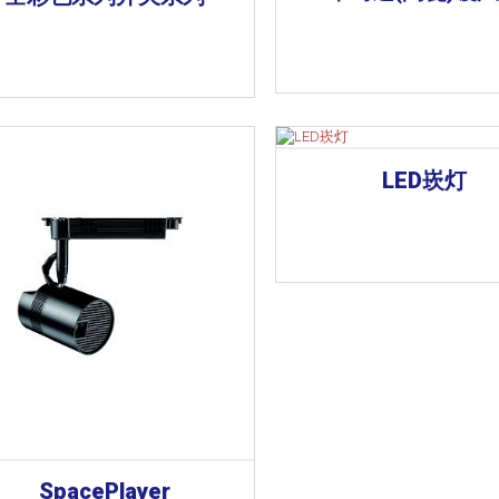
LED崁灯
SpacePlayer