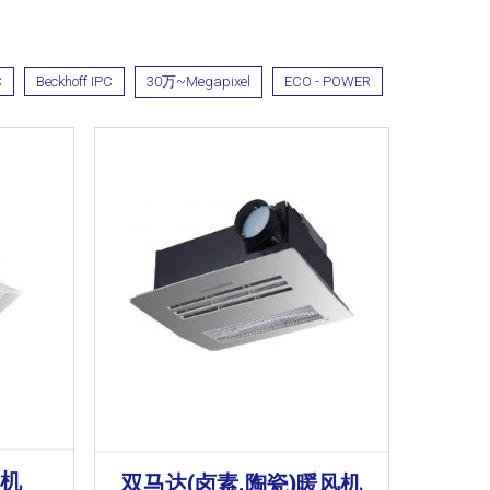
C
Beckhoff IPC
30万~Megapixel
ECO - POWER
风机
双马达(卤素.陶瓷)暖风机