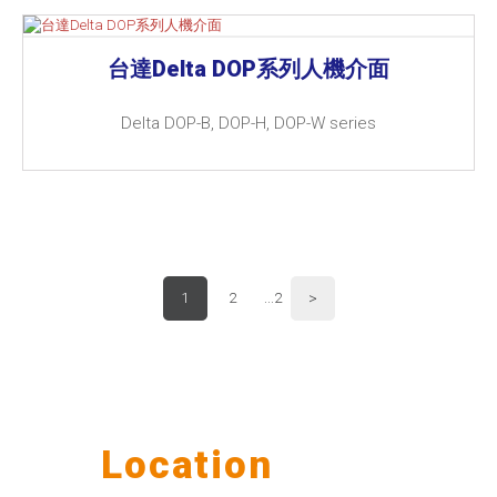
台達Delta DOP系列人機介面
Delta DOP-B, DOP-H, DOP-W series
>
1
2
...2
Our
Location