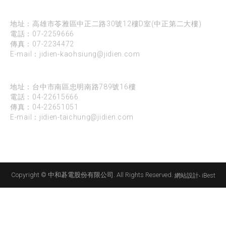
高雄
地址：高雄市苓雅區中正二路30號12樓D室(中正第二大樓)
電話：
07-2259666
傳真：07-2234472
E-mail：
jidien-kaohsiung@jidien.com
台中
地址：台中市南區忠明南路789號16樓
電話：
04-22615666
傳真：04-22651051
E-mail：
jidien-taichung@jidien.com
Copyright © 中和碁電股份有限公司. All Rights Reserved.
網站設計
‧
iBest