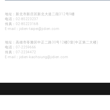
台北
地址：新北市新庄区新北大道二段312号9楼
电话：
02-85223237
传真：02-85223168
E-mail：
jidien-taipei@jidien.com
高雄
地址：高雄市苓雅区中正二路30号12楼D室(中正第二大楼)
电话：
07-2259666
传真：07-2234472
E-mail：
jidien-kaohsiung@jidien.com