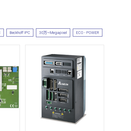
C
Beckhoff IPC
30万~Megapixel
ECO - POWER