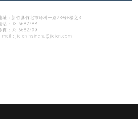
新竹
地址：新竹县竹北市环科一路23号8楼之3
电话：
03-6682788
传真：03-6682799
E-mail：
jidien-hsinchu@jidien.com