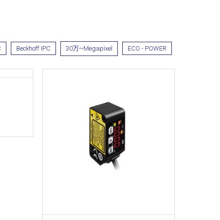
C
Beckhoff IPC
30万~Megapixel
ECO - POWER
器