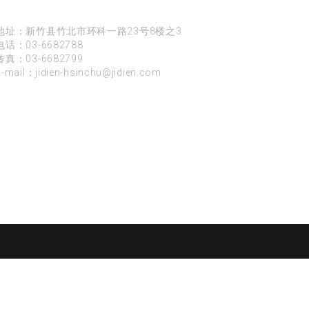
新竹
地址：新竹县竹北市环科一路23号8楼之3
电话：
03-6682788
传真：03-6682799
E-mail：
jidien-hsinchu@jidien.com