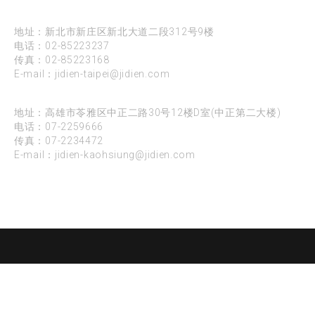
台北
地址：新北市新庄区新北大道二段312号9楼
电话：
02-85223237
传真：02-85223168
E-mail：
jidien-taipei@jidien.com
高雄
地址：高雄市苓雅区中正二路30号12楼D室(中正第二大楼)
电话：
07-2259666
传真：07-2234472
E-mail：
jidien-kaohsiung@jidien.com